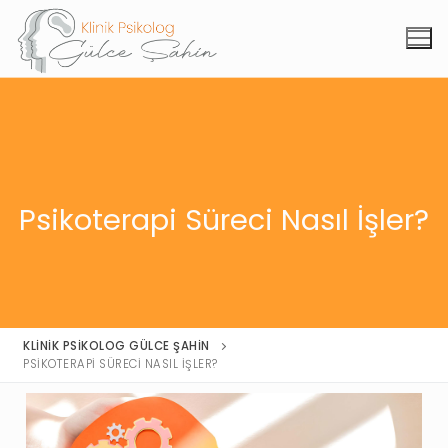
Psikoterapi Süreci Nasıl İşler?
KLINIK PSIKOLOG GÜLCE ŞAHIN
PSIKOTERAPI SÜRECI NASIL İŞLER?